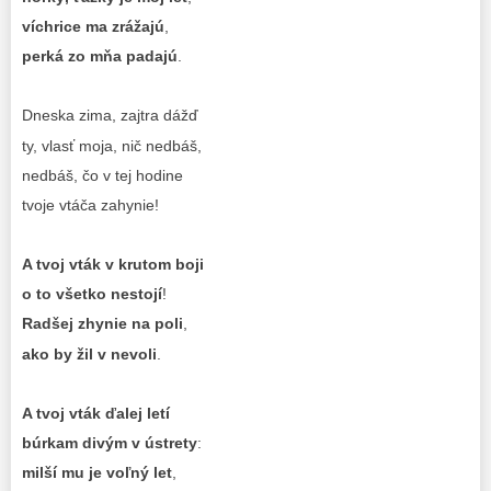
víchrice ma zrážajú
,
perká zo mňa padajú
.
Dneska zima, zajtra dážď
ty, vlasť moja, nič nedbáš,
nedbáš, čo v tej hodine
tvoje vtáča zahynie!
A tvoj vták v krutom boji
o to všetko nestojí
!
Radšej zhynie na poli
,
ako by žil v nevoli
.
A tvoj vták ďalej letí
búrkam divým v ústrety
:
milší mu je voľný let
,