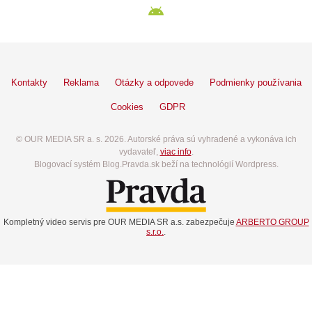
Kontakty
Reklama
Otázky a odpovede
Podmienky používania
Cookies
GDPR
© OUR MEDIA SR a. s. 2026. Autorské práva sú vyhradené a vykonáva ich
vydavateľ,
viac info
.
Blogovací systém Blog.Pravda.sk beží na technológií Wordpress.
Kompletný video servis pre OUR MEDIA SR a.s. zabezpečuje
ARBERTO GROUP
s.r.o.
.