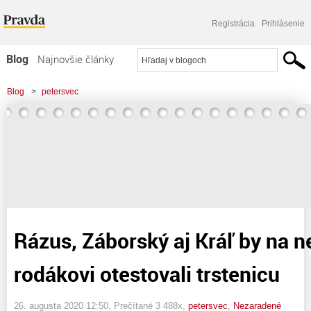
Registrácia
Prihlásenie
Blog
Najnovšie články
Najčítanejšie články
Blog
>
petersvec
Najkomentovanejšie články
>
Rázus, Záborský aj Kráľ by na nejednom rodákovi otestovali trstenicu
Zoznam blogov
Komerčné blogy
Rázus, Záborský aj Kráľ by na 
rodákovi otestovali trstenicu
26. augusta 2020 12:50
, Prečítané 3 488x,
petersvec
,
Nezaradené