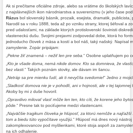
Ak si prečítame oficiálne zdroje, alebo sa vrátime do školských laví
z najslávnejších ikon národniarstva a suverenizmu (v jeho čase 
Rázus
bol slovenský básnik, prozaik, esejista, dramatik, publicista, p
Narodil sa v roku 1888, teda až po vzniku strany, ktorej šéfoval a z
pred udalosťami, na základe ktorých protislovenskí šovinisti diskre
vlasteneckú dušu. Svojimi prejavmi zodpovedal dobe, ktorá ho formo
jednoducho človek z mäsa a kostí a bol náš, taký našský. Napísal m
zamyslenie. Zopár pripájam:
„
Pekne žiť znamená – nežiť len pre seba.
“ Osobne uplatňujem po ce
„
Kto je všade doma, nemá nikde domov. Kto sa domnieva, že vlasťou 
bez vlasti.
“ Takých poznám stovky, ale dávam im šancu.
„
Netráp sa pre mienku ľudí, ak ti nevyčíta svedomie!
“ Jedno z mojic
„
Sladkosť domova nie je v pohodlí, ani v hojnosti, ale v tej tajomnej
Akoby by mi z duše hovoril.
„
Opravdivo milovať vlasť môže len ten, kto cíti, že korene jeho byto
pôde.
“ Presne tak to pociťujeme medzi vlastencami.
„
Najväčšie tragikum človeka je hlúposť, za ktorú nemôže a najťažší h
tom a biedu túto vypočítave využijú.
“ Hlúposť má dnes nový nástro
zakomplexovancov pod myšlienkami, ktoré stoja aspoň za zamyslen
na ich odhalenie.