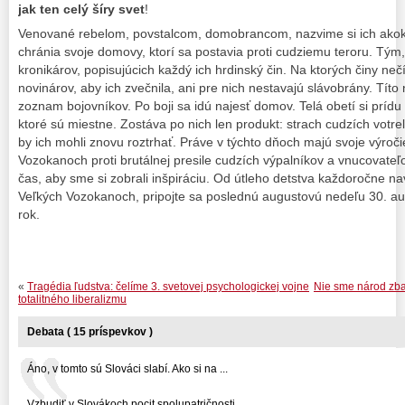
jak ten celý šíry svet
!
Venované rebelom, povstalcom, domobrancom, nazvime si ich akok
chránia svoje domovy, ktorí sa postavia proti cudziemu teroru. Tým
kronikárov, popisujúcich každý ich hrdinský čin. Na ktorých činy n
novinárov, aby ich zvečnila, ani pre nich nestavajú slávobrány. Tít
zoznam bojovníkov. Po boji sa idú najesť domov. Telá obetí si prídu
ktoré sú miestne. Zostáva po nich len produkt: strach cudzích votre
by ich mohli znovu roztrhať. Práve v týchto dňoch majú svoje výročie
Vozokanoch proti brutálnej presile cudzích výpalníkov a vnucovateľ
čas, aby sme si zobrali inšpiráciu. Od útleho detstva každoročne na
Veľkých Vozokanoch, pripojte sa poslednú augustovú nedeľu 30. a
rok.
«
Tragédia ľudstva: čelíme 3. svetovej psychologickej vojne
Nie sme národ zba
totalitného liberalizmu
Debata ( 15 príspevkov )
Áno, v tomto sú Slováci slabí. Ako si na ...
Vzbudiť v Slovákoch pocit spolupatričnosti, ...