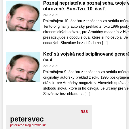
Poznaj nepriateľa a poznaj seba, tvoje
ohrozené: Sun-Tzu. 10. časť.
24.02.2021
Pokračujem 10. časťou z trinástich zo seriálu múdr
Tento originálny autorský preklad z roku 1996 posky
ekonomických otázok, pre Armádny magazín v Hlav
presadzujúce slobodu slova, ktoré si ho osvoja. Je
oddaných Slovákov bez ohľadu na [...]
Keď sú vojská nedisciplinované generá
časť.
22.02.2021
Pokračujem 9. časťou z trinástich zo seriálu múdro
originálny autorský preklad z roku 1996 poskytujem
otázok, pre Armádny magazín v Hlavných správach
slobodu slova, ktoré si ho osvoja. Je určený pre 
Slovákov bez ohľadu na [...]
RSS
petersvec
petersvec.blog.pravda.sk