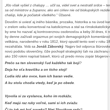
„
Kto však vyšiel z chalupy … učil sa, videl svet a nestratil srdce –
sa od ministrov a županov, ako ani cirkev nie od biskupských rezide
chalúp, kde je počiatok všetkého.
“ Úžasné.
Dovolím si uviesť aj iného básnika, prozaika, historika a na úvod kar
v zrelom veku konvertoval na katolicizmus a stal sa rímskokatolíck
by sme ho nazvať aj kontroverznou osobnosťou a keby žil dnes, tí n
by denne zažívali orgazmus pri svojich demagogických komentároch.
velikána, narodeného v roku 1812, ktorý opustil tento svet v roku 1
nezaháľala. Volá sa
Jonáš Záborský
. Najprv bol odporca štúrovske
novú podobu slovenčiny, čiže pochopil strategický ťah na záchranu
ako 150 rokmi napísal báseň, ktorú už predo mnou zopár blogerov ci
Prečo sa ten slovenský ľud každého tak bojí
?
Doja ho sťa kravičku a on ticho stojí
!
Ľudia idú ako ovce, kam ich baran vedie
,
A ku stolu chodia vtedy, keď je po obede
.
Vyvolia si za vyslanca, koho im rozkážu
,
Keď majú raz ruky voľné, sami si ich zviažu
.
Či to tak má byť naveky? Niet Slovákom rady
?