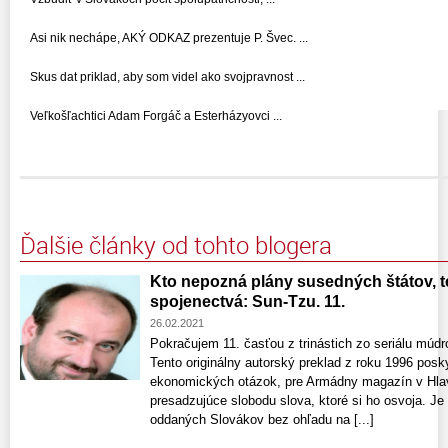
Asi nik nechápe, AKÝ ODKAZ prezentuje P. Švec. ...
Skus dat priklad, aby som videl ako svojpravnost ...
Veľkošľachtici Adam Forgáč a Esterházyovci ...
Ďalšie články od tohto blogera
Kto nepozná plány susedných štátov, t
spojenectvá: Sun-Tzu. 11.
26.02.2021
Pokračujem 11. časťou z trinástich zo seriálu múdr
Tento originálny autorský preklad z roku 1996 posky
ekonomických otázok, pre Armádny magazín v Hlav
presadzujúce slobodu slova, ktoré si ho osvoja. Je
oddaných Slovákov bez ohľadu na [...]