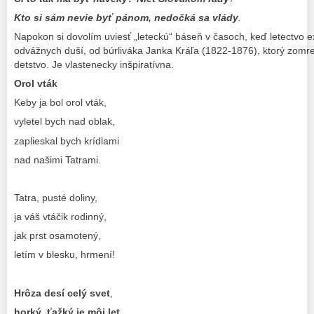
Kto si sám nevie byť pánom, nedočká sa vlády
.
Napokon si dovolím uviesť „leteckú“ báseň v časoch, keď letectvo ex
odvážnych duší, od búrliváka Janka Kráľa (1822-1876), ktorý zomre
detstvo. Je vlastenecky inšpiratívna.
Orol vták
Keby ja bol orol vták,
vyletel bych nad oblak,
zaplieskal bych krídlami
nad našimi Tatrami.
Tatra, pusté doliny,
ja váš vtáčik rodinný,
jak prst osamotený,
letím v blesku, hrmení!
Hrôza desí celý svet
,
horký, ťažký je môj let
,