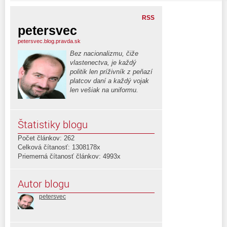
RSS
petersvec
petersvec.blog.pravda.sk
Bez nacionalizmu, čiže
vlastenectva, je každý
politik len príživník z peňazí
platcov daní a každý vojak
len vešiak na uniformu.
Štatistiky blogu
Počet článkov: 262
Celková čítanosť: 1308178x
Priemerná čítanosť článkov: 4993x
Autor blogu
petersvec