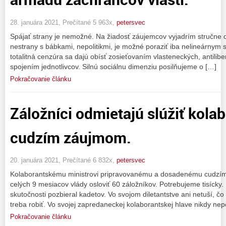
28. januára 2021, Prečítané 5 963x,
petersvec
Spájať strany je nemožné. Na žiadosť záujemcov vyjadrím stručne o 
nestrany s bábkami, nepolitikmi, je možné poraziť iba nelineárny
totalitná cenzúra sa dajú obísť zosieťovaním vlasteneckých, antilib
spojením jednotlivcov. Silnú sociálnu dimenziu posilňujeme o […]
Pokračovanie článku
Záložníci odmietajú slúžiť kola
cudzím záujmom.
20. januára 2021, Prečítané 6 832x,
petersvec
Kolaborantskému ministrovi pripravovanému a dosadenému cudzími 
celých 9 mesiacov vlády osloviť 60 záložníkov. Potrebujeme tisícky.
skutočnosti pozbieral kadetov. Vo svojom diletantstve ani netuší, čo
treba robiť. Vo svojej zapredaneckej kolaborantskej hlave nikdy ne
Pokračovanie článku