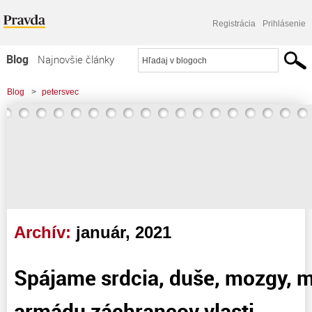
Registrácia
Prihlásenie
Blog
Najnovšie články
Najčítanejšie články
Blog
>
petersvec
Najkomentovanejšie články
Zoznam blogov
Komerčné blogy
Archív:
január, 2021
Spájame srdcia, duše, mozgy, 
armádu záchrancov vlasti.