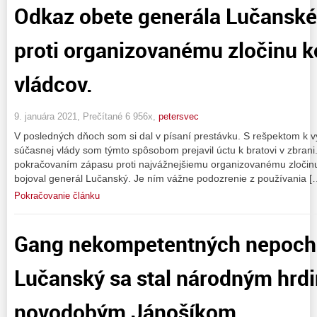
Odkaz obete generála Lučanské
proti organizovanému zločinu 
vládcov.
9. januára 2021, Prečítané 6 956x,
petersvec
V posledných dňoch som si dal v písaní prestávku. S rešpektom k v
súčasnej vlády som týmto spôsobom prejavil úctu k bratovi v zbrani
pokračovaním zápasu proti najvážnejšiemu organizovanému zločinu s
bojoval generál Lučanský. Je ním vážne podozrenie z používania [
Pokračovanie článku
Gang nekompetentných nepochop
Lučanský sa stal národným hrd
novodobým Jánošíkom.