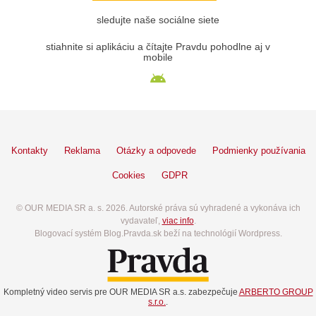
sledujte naše sociálne siete
stiahnite si aplikáciu a čítajte Pravdu pohodlne aj v
mobile
Kontakty
Reklama
Otázky a odpovede
Podmienky používania
Cookies
GDPR
© OUR MEDIA SR a. s. 2026. Autorské práva sú vyhradené a vykonáva ich
vydavateľ,
viac info
.
Blogovací systém Blog.Pravda.sk beží na technológií Wordpress.
Kompletný video servis pre OUR MEDIA SR a.s. zabezpečuje
ARBERTO GROUP
s.r.o.
.