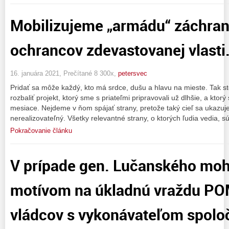
Mobilizujeme „armádu“ záchran
ochrancov zdevastovanej vlasti
16. januára 2021, Prečítané 8 300x,
petersvec
Pridať sa môže každý, kto má srdce, dušu a hlavu na mieste. Tak s
rozbaliť projekt, ktorý sme s priateľmi pripravovali už dlhšie, a kto
mesiace. Nejdeme v ňom spájať strany, pretože taký cieľ sa ukazuje
nerealizovateľný. Všetky relevantné strany, o ktorých ľudia vedia, s
Pokračovanie článku
V prípade gen. Lučanského moh
motívom na úkladnú vraždu PO
vládcov s vykonávateľom spol