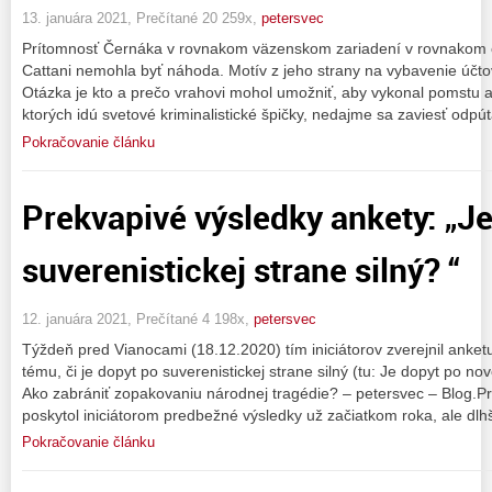
13. januára 2021, Prečítané 20 259x,
petersvec
Prítomnosť Černáka v rovnakom väzenskom zariadení v rovnakom č
Cattani nemohla byť náhoda. Motív z jeho strany na vybavenie účto
Otázka je kto a prečo vrahovi mohol umožniť, aby vykonal pomstu a
ktorých idú svetové kriminalistické špičky, nedajme sa zaviesť odp
Pokračovanie článku
Prekvapivé výsledky ankety: „J
suverenistickej strane silný? “
12. januára 2021, Prečítané 4 198x,
petersvec
Týždeň pred Vianocami (18.12.2020) tím iniciátorov zverejnil anketu
tému, či je dopyt po suverenistickej strane silný (tu: Je dopyt po nov
Ako zabrániť zopakovaniu národnej tragédie? – petersvec – Blog.P
poskytol iniciátorom predbežné výsledky už začiatkom roka, ale dlh
Pokračovanie článku