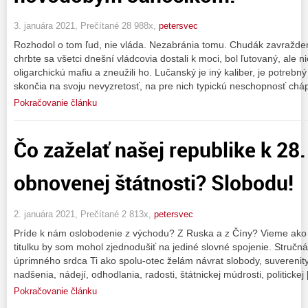
3. januára 2021, Prečítané 28 988x,
petersvec
Rozhodol o tom ľud, nie vláda. Nezabránia tomu. Chudák zavraždený
chrbte sa všetci dnešní vládcovia dostali k moci, bol ľutovaný, ale n
oligarchickú mafiu a zneužili ho. Lučanský je iný kaliber, je potrebný
skončia na svoju nevyzretosť, na pre nich typickú neschopnosť chá
Pokračovanie článku
Čo zaželať našej republike k 28.
obnovenej štátnosti? Slobodu!
2. januára 2021, Prečítané 2 813x,
petersvec
Príde k nám oslobodenie z východu? Z Ruska a z Číny? Vieme ako
titulku by som mohol zjednodušiť na jediné slovné spojenie. Stručn
úprimného srdca Ti ako spolu-otec želám návrat slobody, suverenity
nadšenia, nádejí, odhodlania, radosti, štátnickej múdrosti, politickej
Pokračovanie článku