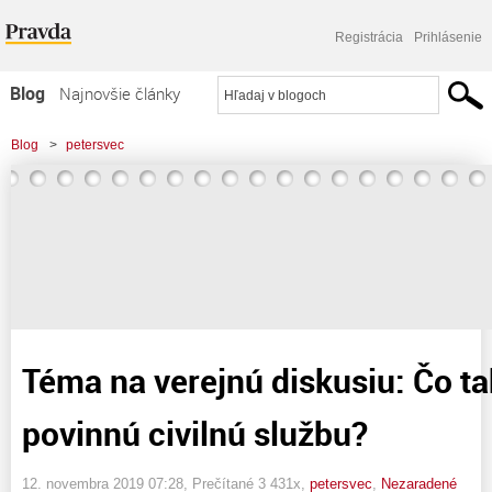
Registrácia
Prihlásenie
Blog
Najnovšie články
Najčítanejšie články
Blog
>
petersvec
Najkomentovanejšie články
>
Téma na verejnú diskusiu: Čo tak zaviesť povinnú civilnú službu?
Zoznam blogov
Komerčné blogy
Téma na verejnú diskusiu: Čo ta
povinnú civilnú službu?
12. novembra 2019 07:28
, Prečítané 3 431x,
petersvec
,
Nezaradené