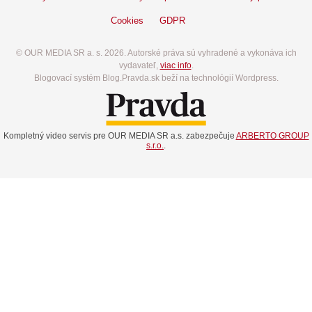
Cookies
GDPR
© OUR MEDIA SR a. s. 2026. Autorské práva sú vyhradené a vykonáva ich
vydavateľ,
viac info
.
Blogovací systém Blog.Pravda.sk beží na technológií Wordpress.
Kompletný video servis pre OUR MEDIA SR a.s. zabezpečuje
ARBERTO GROUP
s.r.o.
.