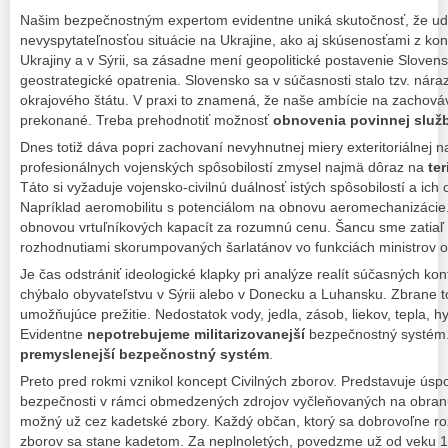
Našim bezpečnostným expertom evidentne uniká skutočnosť, že udal
nevyspytateľnosťou situácie na Ukrajine, ako aj skúsenosťami z kon
Ukrajiny a v Sýrii, sa zásadne mení geopolitické postavenie Sloven
geostrategické opatrenia. Slovensko sa v súčasnosti stalo tzv. nár
okrajového štátu. V praxi to znamená, že naše ambície na zachová
prekonané. Treba prehodnotiť možnosť
obnovenia povinnej služ
Dnes totiž dáva popri zachovaní nevyhnutnej miery exteritoriálnej na
profesionálnych vojenských spôsobilostí zmysel najmä dôraz na
ter
Táto si vyžaduje vojensko-civilnú duálnosť istých spôsobilostí a ich
Napríklad aeromobilitu s potenciálom na obnovu aeromechanizácie.
obnovou vrtuľníkových kapacít za rozumnú cenu. Šancu sme zatiaľ p
rozhodnutiami skorumpovaných šarlatánov vo funkciách ministrov o
Je čas odstrániť ideologické klapky pri analýze realít súčasných konf
chýbalo obyvateľstvu v Sýrii alebo v Donecku a Luhansku. Zbrane to 
umožňujúce prežitie. Nedostatok vody, jedla, zásob, liekov, tepla,
Evidentne
nepotrebujeme
militarizovanejší
bezpečnostný systém.
premyslenejší bezpečnostný systém
.
Preto pred rokmi vznikol koncept Civilných zborov. Predstavuje ús
bezpečnosti v rámci obmedzených zdrojov vyčleňovaných na obran
možný už cez kadetské zbory. Každý občan, ktorý sa dobrovoľne ro
zborov sa stane kadetom. Za neplnoletých, povedzme už od veku 10