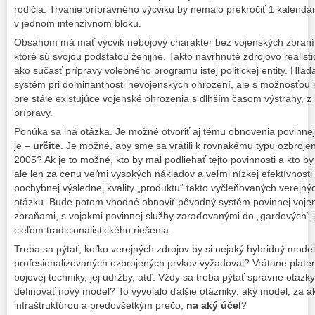
rodičia. Trvanie prípravného výcviku by nemalo prekročiť 1 kalend
v jednom intenzívnom bloku.
Obsahom má mať výcvik nebojový charakter bez vojenských zbraní. I
ktoré sú svojou podstatou ženijné. Takto navrhnuté zdrojovo realist
ako súčasť prípravy volebného programu istej politickej entity. Hľ
systém pri dominantnosti nevojenských ohrození, ale s možnosťou r
pre stále existujúce vojenské ohrozenia s dlhším časom výstrahy, z 
prípravy.
Ponúka sa iná otázka. Je možné otvoriť aj tému obnovenia povinn
je –
určite
. Je možné, aby sme sa vrátili k rovnakému typu ozbrojený
2005? Ak je to možné, kto by mal podliehať tejto povinnosti a kto 
ale len za cenu veľmi vysokých nákladov a veľmi nízkej efektívnost
pochybnej výslednej kvality „produktu“ takto vyčleňovaných verejnýc
otázku. Bude potom vhodné obnoviť pôvodný systém povinnej vojen
zbraňami, s vojakmi povinnej služby zaraďovanými do „gardových“ 
cieľom tradicionalistického riešenia.
Treba sa pýtať, koľko verejných zdrojov by si nejaký hybridný mode
profesionalizovaných ozbrojených prvkov vyžadoval? Vrátane plateni
bojovej techniky, jej údržby, atď. Vždy sa treba pýtať správne otázk
definovať nový model? To vyvolalo ďalšie otázniky: aký model, za a
infraštruktúrou a predovšetkým prečo,
na aký účel
?