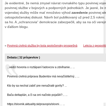
Je evidentné, že nemá zmysel návrat rovnakého typu povinnej vojen
povinnej službe v bojových a podporných jednotkách. Je jasné, že
vojenskej služby môže mať množstvo výhod
zavedenie
povinnej
ci
celospoločenskej diskusii. Návrh bol publikovaný už pred 2,5 rokmi. 
sa ho. A „ochrancovia“ demokracie zabezpečili, aby sa na oči verejn
v ďalšom blogu.
«
Povinná civilná služba by bola spoločensky prospešná
Lekcia z geopoli
Debata ( 32 príspevkov )
...vedci hovoria o roztápaní ľadovcov a zdvíhanie... ...
Povinná civilná príprava študentov má nevyčísliteľný... ...
Kto by sa nechal zabiť pre nenažraté gorily? ...
Bača deltaplán, a či sa oni načisto pojašili?... ...
https://slovnik.aktuality.sk/pravopis/slovni… ...