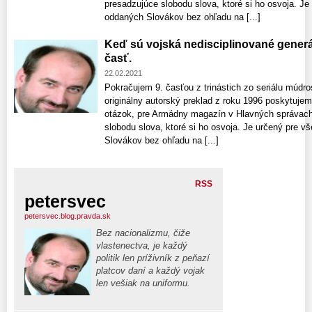
presadzujúce slobodu slova, ktoré si ho osvoja. Je
oddaných Slovákov bez ohľadu na [...]
Keď sú vojská nedisciplinované generá
časť.
22.02.2021
Pokračujem 9. časťou z trinástich zo seriálu múdro
originálny autorský preklad z roku 1996 poskytujem
otázok, pre Armádny magazín v Hlavných správach
slobodu slova, ktoré si ho osvoja. Je určený pre 
Slovákov bez ohľadu na [...]
RSS
petersvec
petersvec.blog.pravda.sk
Bez nacionalizmu, čiže
vlastenectva, je každý
politik len príživník z peňazí
platcov daní a každý vojak
len vešiak na uniformu.