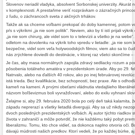
Slovenov neriadil vladyka, absolvent Sorbonskej univerzity. Akurá
v komplexnosti. A prestaňme veriť rozprávkam o zázračných princo
z ľudu, o záchrancoch sveta z akčných trhákov.
Takže ak sa chceme voľbami prekopať do doby kamennej, potom voľ
pŕs s výkrikmi „ja nie som politik“. Neviem, ako by tí istí prijali výkr
„ja nie som chirurg, ale videl som to v televízii a všetko je na webe
odletom na dovolenku na výkrik toho vpredu v lietadle: „ja nie som 
bezpečne, videl som veľa holywoodských filmov, viem ako sa to čudo 
nás zrýchlene doviedli do destinácie, v ktorej raz všetci skončíme –
Je čas, aby masa normálnych zapojila zdravý sedliacky rozum a pou
pôsobenia totálneho amatéra v prezidentskom úrade. Aby po 29. febr
Natrvalo, alebo na ďalších 40 rokov, ako po inej februárovej revolúc
istá trieda. Bez kvalifikácie, bez schopností, bez praxe. Ale s odho
kameň na kameni. A prvými obeťami vládnutia vtedajšieho liberáln
názvom boľševizmus boli vyvražďovaní, alebo do exilu vyhnaní slove
Želajme si, aby 29. februára 2020 bola po celý deň taká kalamita, že
západu neprerazí a všetky lietadlá divergujú. Aby sa už nikdy nez
dvoch posledných prezidentských voľbách. Aj autor týchto riadkov s
života v zahraničí a môže potvrdiť, že nie každému taký pobyt pr
liberalizmu. Tomu, kto chce vidieť, sa dokonca naplno otvoria oči.
dávajú múdrosti našich predkov. Ktorí vedeli, že po každej búrke, a