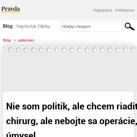
Registrácia
Prihlásenie
Blog
Najnovšie články
Najčítanejšie články
Blog
>
petersvec
Najkomentovanejšie články
>
Nie som politik, ale chcem riadiť štát. Nie som chirurg, ale nebojte sa
Zoznam blogov
operácie, mám dobrý úmysel.
Komerčné blogy
Nie som politik, ale chcem riadi
chirurg, ale nebojte sa operáci
úmysel. . .