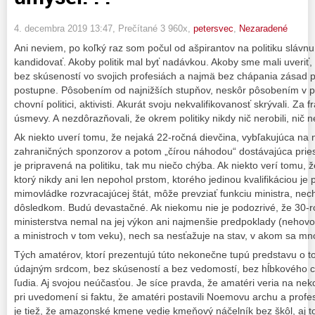
4. decembra 2019 13:47
, Prečítané 3 960x,
petersvec
,
Nezaradené
Ani neviem, po koľký raz som počul od ašpirantov na politiku slávnu v
kandidovať. Akoby politik mal byť nadávkou. Akoby sme mali uveriť, 
bez skúseností vo svojich profesiách a najmä bez chápania zásad pol
postupne. Pôsobením od najnižších stupňov, neskôr pôsobením v poli
chovní politici, aktivisti. Akurát svoju nekvalifikovanosť skrývali. Za 
úsmevy. A nezdôrazňovali, že okrem politiky nikdy nič nerobili, nič n
Ak niekto uverí tomu, že nejaká 22-ročná dievčina, vybľakujúca na
zahraničných sponzorov a potom „čírou náhodou“ dostávajúca prie
je pripravená na politiku, tak mu niečo chýba. Ak niekto verí tomu,
ktorý nikdy ani len nepohol prstom, ktorého jedinou kvalifikáciou je 
mimovládke rozvracajúcej štát, môže prevziať funkciu ministra, ne
dôsledkom. Budú devastačné. Ak niekomu nie je podozrivé, že 30-ro
ministerstva nemal na jej výkon ani najmenšie predpoklady (nehovo
a ministroch v tom veku), nech sa nesťažuje na stav, v akom sa mn
Tých amatérov, ktorí prezentujú túto nekonečne tupú predstavu o tom
údajným srdcom, bez skúseností a bez vedomostí, bez hĺbkového chá
ľudia. Aj svojou neúčasťou. Je síce pravda, že amatéri veria na n
pri uvedomení si faktu, že amatéri postavili Noemovu archu a profesi
je tiež, že amazonské kmene vedie kmeňový náčelník bez škôl, aj t