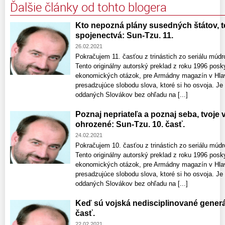
Ďalšie články od tohto blogera
Kto nepozná plány susedných štátov, t
spojenectvá: Sun-Tzu. 11.
26.02.2021
Pokračujem 11. časťou z trinástich zo seriálu múdr
Tento originálny autorský preklad z roku 1996 posky
ekonomických otázok, pre Armádny magazín v Hlav
presadzujúce slobodu slova, ktoré si ho osvoja. Je
oddaných Slovákov bez ohľadu na [...]
Poznaj nepriateľa a poznaj seba, tvoje
ohrozené: Sun-Tzu. 10. časť.
24.02.2021
Pokračujem 10. časťou z trinástich zo seriálu múdr
Tento originálny autorský preklad z roku 1996 posky
ekonomických otázok, pre Armádny magazín v Hlav
presadzujúce slobodu slova, ktoré si ho osvoja. Je
oddaných Slovákov bez ohľadu na [...]
Keď sú vojská nedisciplinované generá
časť.
22.02.2021