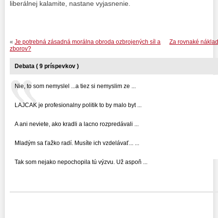
liberálnej kalamite, nastane vyjasnenie.
«
Je potrebná zásadná morálna obroda ozbrojených síl a
Za rovnaké náklady
zborov?
Debata ( 9 príspevkov )
Nie, to som nemyslel ...a tiez si nemyslim ze ...
LAJCAK je profesionalny politik to by malo byt ...
A ani neviete, ako kradli a lacno rozpredávali ...
Mladým sa ťažko radí. Musíte ich vzdelávať... ...
Tak som nejako nepochopila tú výzvu. Už aspoň ...