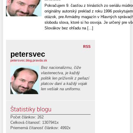
Pokračujem 9. časťou z trinástich zo seriálu múdro
originálny autorský preklad z roku 1996 poskytujem
otázok, pre Armádny magazín v Hlavných správach
slobodu slova, ktoré si ho osvoja. Je určený pre 
Slovákov bez ohľadu na [...]
RSS
petersvec
petersvec.blog.pravda.sk
Bez nacionalizmu, čiže
vlastenectva, je každý
politik len príživník z peňazí
platcov daní a každý vojak
len vešiak na uniformu.
Štatistiky blogu
Počet článkov: 262
Celková čítanosť: 1307941x
Priemerná čítanosť článkov: 4992x