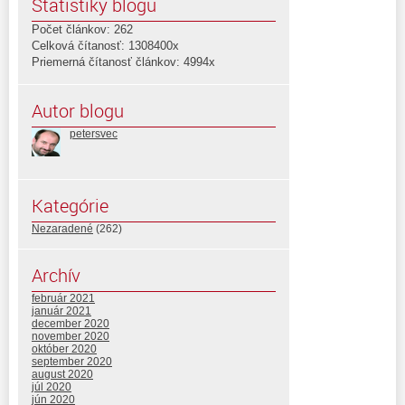
Štatistiky blogu
Počet článkov: 262
Celková čítanosť: 1308400x
Priemerná čítanosť článkov: 4994x
Autor blogu
petersvec
Kategórie
Nezaradené
(262)
Archív
február 2021
január 2021
december 2020
november 2020
október 2020
september 2020
august 2020
júl 2020
jún 2020