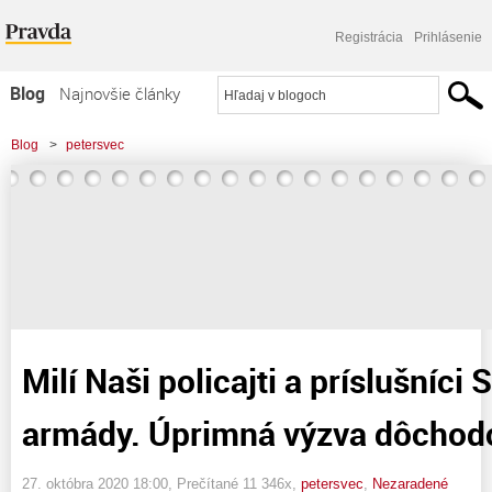
Registrácia
Prihlásenie
Blog
Najnovšie články
Najčítanejšie články
Blog
>
petersvec
Najkomentovanejšie články
>
Milí Naši policajti a príslušníci Slovenskej armády. Úprimná výzva dôchodcu.
Zoznam blogov
Komerčné blogy
Milí Naši policajti a príslušníci
armády. Úprimná výzva dôchod
27. októbra 2020 18:00
, Prečítané 11 346x,
petersvec
,
Nezaradené