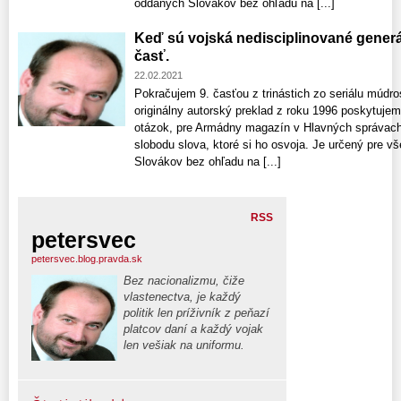
oddaných Slovákov bez ohľadu na [...]
Keď sú vojská nedisciplinované generá
časť.
22.02.2021
Pokračujem 9. časťou z trinástich zo seriálu múdro
originálny autorský preklad z roku 1996 poskytujem
otázok, pre Armádny magazín v Hlavných správach
slobodu slova, ktoré si ho osvoja. Je určený pre 
Slovákov bez ohľadu na [...]
RSS
petersvec
petersvec.blog.pravda.sk
Bez nacionalizmu, čiže
vlastenectva, je každý
politik len príživník z peňazí
platcov daní a každý vojak
len vešiak na uniformu.