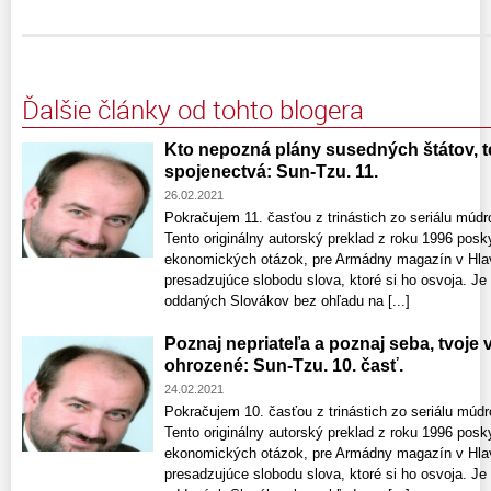
Ďalšie články od tohto blogera
Kto nepozná plány susedných štátov, t
spojenectvá: Sun-Tzu. 11.
26.02.2021
Pokračujem 11. časťou z trinástich zo seriálu múdr
Tento originálny autorský preklad z roku 1996 posky
ekonomických otázok, pre Armádny magazín v Hlav
presadzujúce slobodu slova, ktoré si ho osvoja. Je
oddaných Slovákov bez ohľadu na [...]
Poznaj nepriateľa a poznaj seba, tvoje
ohrozené: Sun-Tzu. 10. časť.
24.02.2021
Pokračujem 10. časťou z trinástich zo seriálu múdr
Tento originálny autorský preklad z roku 1996 posky
ekonomických otázok, pre Armádny magazín v Hlav
presadzujúce slobodu slova, ktoré si ho osvoja. Je