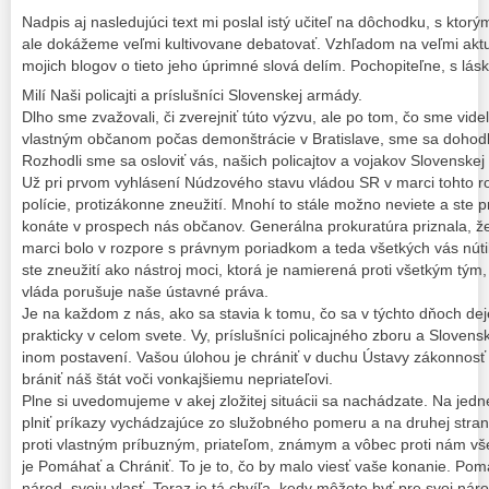
Nadpis aj nasledujúci text mi poslal istý učiteľ na dôchodku, s kto
ale dokážeme veľmi kultivovane debatovať. Vzhľadom na veľmi aktu
mojich blogov o tieto jeho úprimné slová delím. Pochopiteľne, s lá
Milí Naši policajti a príslušníci Slovenskej armády.
Dlho sme zvažovali, či zverejniť túto výzvu, ale po tom, čo sme videli, 
vlastným občanom počas demonštrácie v Bratislave, sme sa dohodl
Rozhodli sme sa osloviť vás, našich policajtov a vojakov Slovenskej
Už pri prvom vyhlásení Núdzového stavu vládou SR v marci tohto rok
polície, protizákonne zneužití. Mnohí to stále možno neviete a ste p
konáte v prospech nás občanov. Generálna prokuratúra priznala, ž
marci bolo v rozpore s právnym poriadkom a teda všetkých vás nútil
ste zneužití ako nástroj moci, ktorá je namierená proti všetkým tým,
vláda porušuje naše ústavné práva.
Je na každom z nás, ako sa stavia k tomu, čo sa v týchto dňoch de
prakticky v celom svete. Vy, príslušníci policajného zboru a Sloven
inom postavení. Vašou úlohou je chrániť v duchu Ústavy zákonnos
brániť náš štát voči vonkajšiemu nepriateľovi.
Plne si uvedomujeme v akej zložitej situácii sa nachádzate. Na jed
plniť príkazy vychádzajúce zo služobného pomeru a na druhej stra
proti vlastným príbuzným, priateľom, známym a vôbec proti nám v
je Pomáhať a Chrániť. To je to, čo by malo viesť vaše konanie. Pomá
národ, svoju vlasť. Teraz je tá chvíľa, kedy môžete byť pre svoj nár