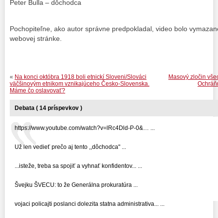
Peter Bulla – dôchodca
Pochopiteľne, ako autor správne predpokladal, video bolo vymazané,
webovej stránke.
«
Na konci októbra 1918 boli etnickí Sloveni/Slováci
Masový zločin vše
väčšinovým etnikom vznikajúceho Česko-Slovenska.
Ochráň
Máme čo oslavovať?
Debata ( 14 príspevkov )
https://www.youtube.com/watch?v=lRc4Dld-P-0&… ...
Už len vedieť prečo aj tento ,,dôchodca" ...
...isteže, treba sa spojiť a vyhnať konfidentov... ...
Švejku ŠVECU: to že Generálna prokuratúra ...
vojaci policajti poslanci dolezita statna administrativa... ...