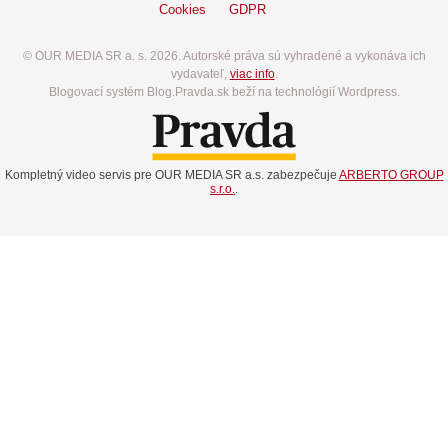
Cookies
GDPR
© OUR MEDIA SR a. s. 2026. Autorské práva sú vyhradené a vykonáva ich
vydavateľ,
viac info
.
Blogovací systém Blog.Pravda.sk beží na technológií Wordpress.
Kompletný video servis pre OUR MEDIA SR a.s. zabezpečuje
ARBERTO GROUP
s.r.o.
.