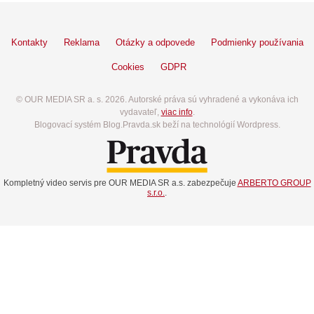
Kontakty
Reklama
Otázky a odpovede
Podmienky používania
Cookies
GDPR
© OUR MEDIA SR a. s. 2026. Autorské práva sú vyhradené a vykonáva ich
vydavateľ,
viac info
.
Blogovací systém Blog.Pravda.sk beží na technológií Wordpress.
Kompletný video servis pre OUR MEDIA SR a.s. zabezpečuje
ARBERTO GROUP
s.r.o.
.