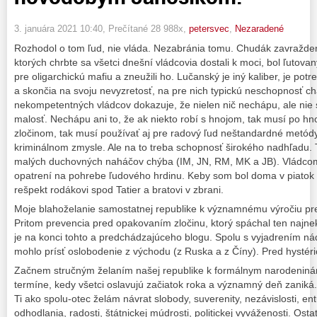
3. januára 2021 10:40
, Prečítané 28 988x,
petersvec
,
Nezaradené
Rozhodol o tom ľud, nie vláda. Nezabránia tomu. Chudák zavražden
ktorých chrbte sa všetci dnešní vládcovia dostali k moci, bol ľutovan
pre oligarchickú mafiu a zneužili ho. Lučanský je iný kaliber, je potr
a skončia na svoju nevyzretosť, na pre nich typickú neschopnosť c
nekompetentných vládcov dokazuje, že nielen nič nechápu, ale nie 
malosť. Nechápu ani to, že ak niekto robí s hnojom, tak musí po hnoji
zločinom, tak musí používať aj pre radový ľud neštandardné metódy.
kriminálnom zmysle. Ale na to treba schopnosť širokého nadhľadu
malých duchovných naháčov chýba (IM, JN, RM, MK a JB). Vládcom
opatrení na pohrebe ľudového hrdinu. Keby som bol doma v piatok 8.
rešpekt rodákovi spod Tatier a bratovi v zbrani.
Moje blahoželanie samostatnej republike k významnému výročiu pre
Pritom prevencia pred opakovaním zločinu, ktorý spáchal ten najnek
je na konci tohto a predchádzajúceho blogu. Spolu s vyjadrením ná
mohlo prísť oslobodenie z východu (z Ruska a z Číny). Pred hystér
Začnem stručným želaním našej republike k formálnym narodeniná
termíne, kedy všetci oslavujú začiatok roka a významný deň zaniká
Ti ako spolu-otec želám návrat slobody, suverenity, nezávislosti, en
odhodlania, radosti, štátnickej múdrosti, politickej vyváženosti. Ost