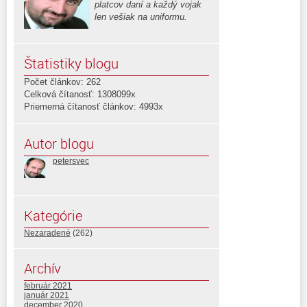
platcov daní a každý vojak
len vešiak na uniformu.
Štatistiky blogu
Počet článkov: 262
Celková čítanosť: 1308099x
Priemerná čítanosť článkov: 4993x
Autor blogu
petersvec
Kategórie
Nezaradené
(262)
Archív
február 2021
január 2021
december 2020