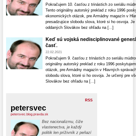
Pokračujem 10. časťou z trinástich zo seriálu múdr
Tento originálny autorský preklad z roku 1996 posky
ekonomických otázok, pre Armádny magazín v Hlav
presadzujúce slobodu slova, ktoré si ho osvoja. Je
oddaných Slovákov bez ohľadu na [...]
Keď sú vojská nedisciplinované generá
časť.
22.02.2021
Pokračujem 9. časťou z trinástich zo seriálu múdro
originálny autorský preklad z roku 1996 poskytujem
otázok, pre Armádny magazín v Hlavných správach
slobodu slova, ktoré si ho osvoja. Je určený pre 
Slovákov bez ohľadu na [...]
RSS
petersvec
petersvec.blog.pravda.sk
Bez nacionalizmu, čiže
vlastenectva, je každý
politik len príživník z peňazí