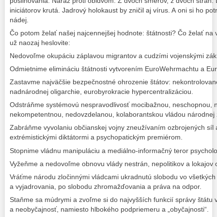
posilňovania. Naraz proti obidvom. Z dvoch smerov, z dvoch strán.
iniciátorov krutá. Jadrový holokaust by zničil aj vírus. A oni si ho 
nádej.
Čo potom želať našej najcennejšej hodnote: štátnosti? Čo želať na 
už naozaj heslovite:
Nedovoľme okupáciu záplavou migrantov a cudzími vojenskými zák
Odmietnime elimináciu štátnosti vytvorením EuroWehrmachtu a Eu
Zastavme najväčšie bezpečnostné ohrozenie štátov: nekontrolované
nadnárodnej oligarchie, eurobyrokracie hypercentralizáciou.
Odstráňme systémovú nespravodlivosť mocibažnou, neschopnou, n
nekompetentnou, nedovzdelanou, kolaborantskou vládou národnej 
Zabráňme vyvolaniu občianskej vojny zneužívaním ozbrojených síl a
extrémistickými diktátormi a psychopatickým premiérom.
Stopnime vládnu manipuláciu a mediálno-informačný teror psycholog
Vyžeňme a nedovoľme obnovu vlády nestrán, nepolitikov a lokajov o
Vráťme národu zločinnými vládcami ukradnutú slobodu vo všetkých 
a vyjadrovania, po slobodu zhromažďovania a práva na odpor.
Staňme sa múdrymi a zvoľme si do najvyšších funkcií správy štátu
a neobyčajnosť, namiesto hlbokého podpriemeru a „obyčajnosti“.