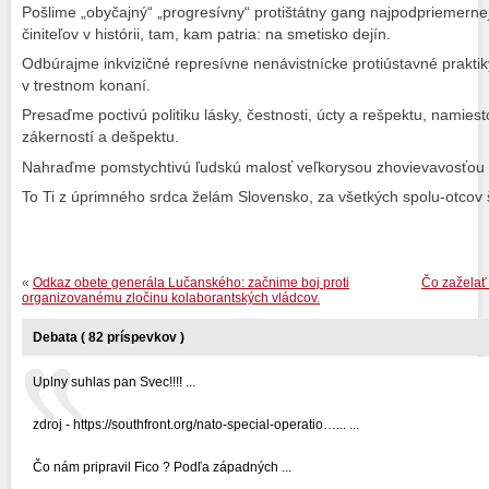
Pošlime „obyčajný“ „progresívny“ protištátny gang najpodpriemerne
činiteľov v histórii, tam, kam patria: na smetisko dejín.
Odbúrajme inkvizičné represívne nenávistnícke protiústavné praktik
v trestnom konaní.
Presaďme poctivú politiku lásky, čestnosti, úcty a rešpektu, namiesto 
zákerností a dešpektu.
Nahraďme pomstychtivú ľudskú malosť veľkorysou zhovievavosťou
To Ti z úprimného srdca želám Slovensko, za všetkých spolu-otcov š
«
Odkaz obete generála Lučanského: začnime boj proti
Čo zaželať 
organizovanému zločinu kolaborantských vládcov.
Debata ( 82 príspevkov )
Uplny suhlas pan Svec!!!! ...
zdroj - https://southfront.org/nato-special-operatio…... ...
Čo nám pripravil Fico ? Podľa západných ...