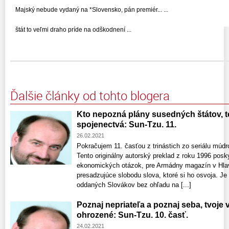
Majský nebude vydaný na *Slovensko, pán premiér... ...
štát to veľmi draho príde na odškodnení ...
Ďalšie články od tohto blogera
Kto nepozná plány susedných štátov, t
spojenectvá: Sun-Tzu. 11.
26.02.2021
Pokračujem 11. časťou z trinástich zo seriálu múdr
Tento originálny autorský preklad z roku 1996 posky
ekonomických otázok, pre Armádny magazín v Hlav
presadzujúce slobodu slova, ktoré si ho osvoja. Je
oddaných Slovákov bez ohľadu na [...]
Poznaj nepriateľa a poznaj seba, tvoje
ohrozené: Sun-Tzu. 10. časť.
24.02.2021