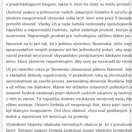
s predchádzajúcim blogom, takže tí, ktorí ho čítali, tu môžu prestať
Úbohosť reakcií a príhovorov našich ústavných činiteľov k výročiu j
slovkom nespomenuli obrovské úsilie tých, ktorí sme pred 3 desiat
pomohli obnoviť. Všetky ich a naše ľudské nedostatky spolubojovn
najvyššiu a najcennejšiu hodnotu, úplne zatieňuje produkt, ktorým 
suverenita. Najcennejší produkt pre rozhodujúcu väčšinu štátov po 
Navonok sa to javí tak, že s jedinou výnimkou Slovenska. Jeho najv
spracovateľom svojich prejavov ani len jednoduchý pokyn, aby asp
národ prestali terorizovať obyvateľstvo predpísanými dávkami medi
tému, ktorú zámerne nepomenujem. Aby som sa nezaradil do rov
Už po niekoľko rokov je Slovensko zbavované pilierov štátnosti. Jeho
o základné slobody vyjadrovania. V poslednom roku aj zhromažďov
samostatnosti sa zavŕšil proces personálnej dimenzie likvidácie štá
a už vôbec nie štátnikov. Máme len držiteľov ústavných politických a 
ústavné funkcie zastávajú popri sluhoch cudzích záujmov aj nedovzd
z nich to vieme. Tá najvyššia dodnes neukázala verejnosti svoju di
vôbec existuje. Ústavní činitelia už nespravujú štát, ktorý patrí ná
byť štátnymi hospodármi. Oni chcú vládnuť, chcú mať poddaných, kt
dobré a represívne ich terorizujú za protesty.
Výsledkom hlúpeho vládnutia nemúdrych vládcov je, že z porušova
šport. Súčasní ústavní činitelia poskytujú svojim vlastným protipr