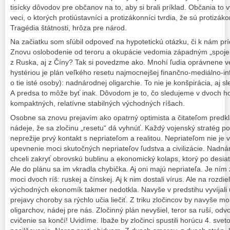
tisícky dôvodov pre občanov na to, aby si brali príklad. Občania to 
veci, o ktorých protiústavníci a protizákonníci tvrdia, že sú protizáko
Tragédia štátnosti, hrôza pre národ.
Na začiatku som sľúbil odpoveď na hypotetickú otázku, či k nám pr
Znovu oslobodenie od teroru a okupácie vedomia západným „spojen
z Ruska, aj z Číny? Tak si povedzme ako. Mnohí ľudia oprávnene ve
hystériou je plán veľkého resetu najmocnejšej finančno-mediálno-i
o tie isté osoby): nadnárodnej oligarchie. To nie je konšpirácia, aj sle
A predsa to môže byť inak. Dôvodom je to, čo sledujeme v dvoch h
kompaktných, relatívne stabilných východných ríšach.
Osobne sa znovu prejavím ako opatrný optimista a čitateľom predkl
nádeje, že sa zločinu „resetu“ dá vyhnúť. Každý vojenský stratég po
neprežije prvý kontakt s nepriateľom a realitou. Nepriateľom nie je 
upevnenie moci skutočných nepriateľov ľudstva a civilizácie. Nadná
chceli zakryť obrovskú bublinu a ekonomický kolaps, ktorý po desiatk
Ale do plánu sa im vkradla chybička. Aj oni majú nepriateľa. Je ním
moci dvoch ríš: ruskej a čínskej. Aj k nim dostali vírus. Ale na rozdi
východných ekonomík takmer nedotkla. Navyše v predstihu vyvíjali
prejavy choroby sa rýchlo učia liečiť. Z triku zločincov by navyše mo
oligarchov, nádej pre nás. Zločinný plán nevyšiel, teror sa ruší, o
cvičenie sa končí! Uvidíme. Ibaže by zločinci spustili horúcu 4. sve